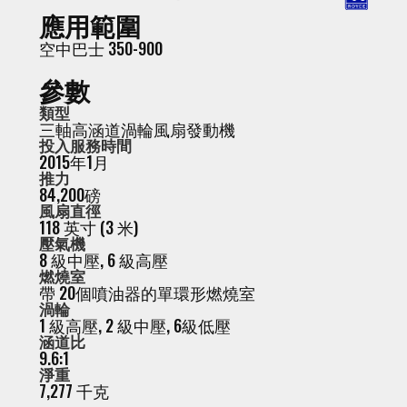
應用範圍
空中巴士 350-900
參數
類型
三軸高涵道渦輪風扇發動機
投入服務時間
2015年1月
推力
84,200磅
風扇直徑
118 英寸 (3 米)
壓氣機
8 級中壓, 6 級高壓
燃燒室
帶 20個噴油器的單環形燃燒室
渦輪
1 級高壓, 2 級中壓, 6級低壓
涵道比
9.6:1
淨重
7,277 千克