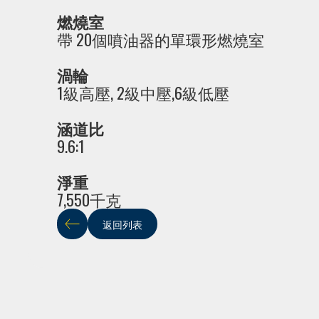
燃燒室
帶 20個噴油器的單環形燃燒室
渦輪
1級高壓, 2級中壓,6級低壓
涵道比
9.6:1
淨重
7,550千克
返回列表