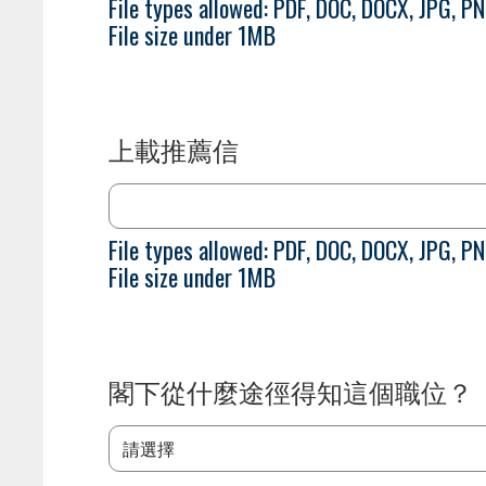
File types allowed: PDF, DOC, DOCX, JPG, P
File size under 1MB
上載推薦信
File types allowed: PDF, DOC, DOCX, JPG, P
File size under 1MB
閣下從什麼途徑得知這個職位？
請選擇