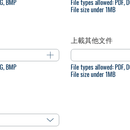
NG, BMP
File types allowed: PDF,
File size under 1MB
上載其他文件
NG, BMP
File types allowed: PDF,
File size under 1MB